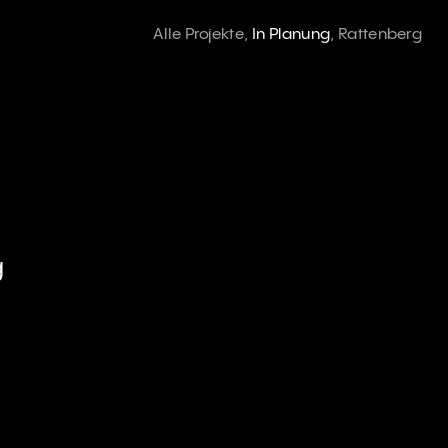
Alle Projekte
,
 I
n Planung
,
Rattenberg
g