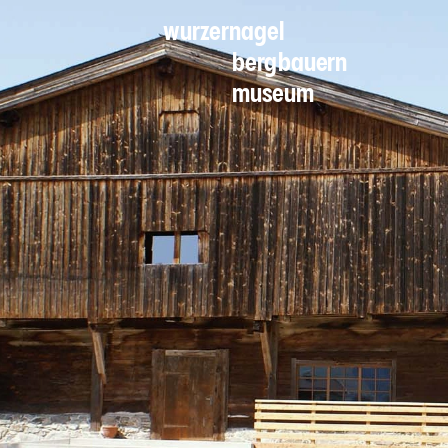
wurzernagel
bergbauern
museum