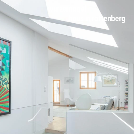
wurzernagel
haus in rattenberg